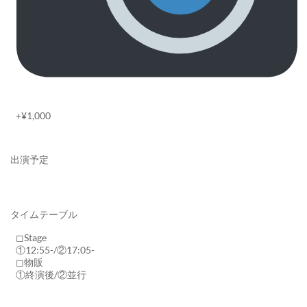
+¥1,000
出演予定
タイムテーブル
◻︎Stage
①12:55-/②17:05-
◻︎物販
①終演後/②並行