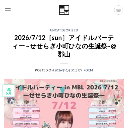
Skip
to
content
UNCATEGORIZED
2026/7/12［sun］アイドルパーテ
ィー ~せせらぎ小町ひなの生誕祭~@
郡山
POSTED ON
2026年6月30日
BY
POEM
30
6月