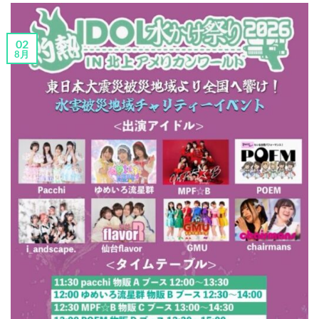
02
8月