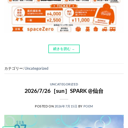
続きを読む
→
カテゴリー:
Uncategorized
UNCATEGORIZED
2026/7/26［sun］SPARK @仙台
POSTED ON
2026年7月15日
BY
POEM