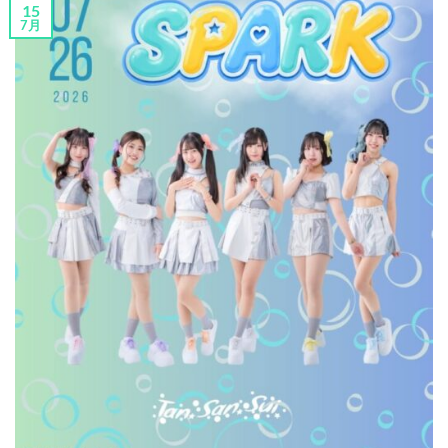
15
7月