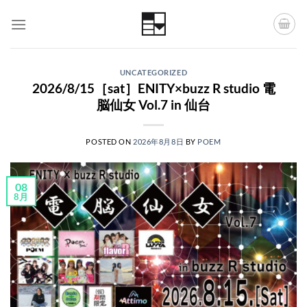
Skip
to
content
UNCATEGORIZED
2026/8/15［sat］ENITY×buzz R studio 電
脳仙女 Vol.7 in 仙台
POSTED ON
2026年8月8日
BY
POEM
08
8月