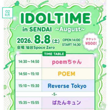
02
8月