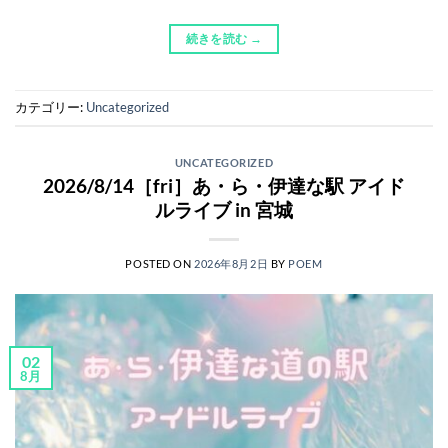
続きを読む
→
カテゴリー:
Uncategorized
UNCATEGORIZED
2026/8/14［fri］あ・ら・伊達な駅 アイド
ルライブ in 宮城
POSTED ON
2026年8月2日
BY
POEM
02
8月