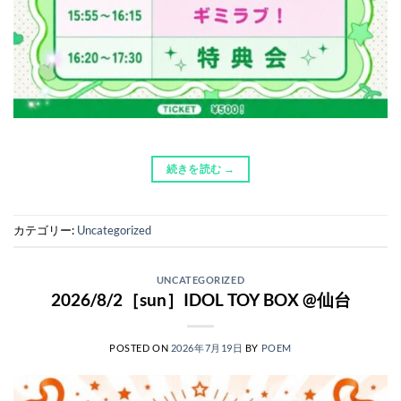
続きを読む
→
カテゴリー:
Uncategorized
UNCATEGORIZED
2026/8/2［sun］IDOL TOY BOX @仙台
POSTED ON
2026年7月19日
BY
POEM