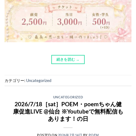
続きを読む
→
カテゴリー:
Uncategorized
UNCATEGORIZED
2026/7/18［sat］POEM・poemちゃん健
康促進LIVE @仙台 ※Youtubeで無料配信も
あります！の日
POSTED ON
2026年7月14日
BY
POEM