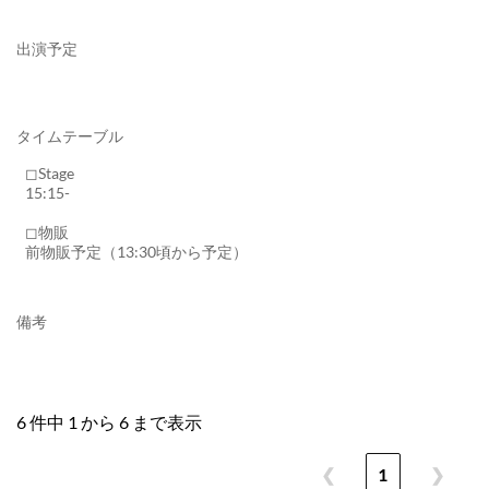
出演予定
タイムテーブル
◻︎Stage
15:15-
◻︎物販
前物販予定（13:30頃から予定）
備考
6 件中 1 から 6 まで表示
❮
1
❯