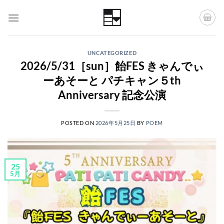
Skip
to
content
UNCATEGORIZED
2026/5/31［sun］飴FES きゃんでぃ
ーあそーと パチキャン５th
Anniversary 記念公演
POSTED ON
2026年5月25日
BY
POEM
25
5月