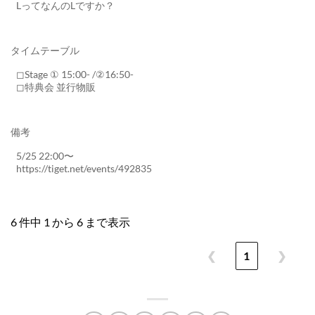
LってなんのLですか？
タイムテーブル
◻︎Stage ① 15:00- /②16:50-
◻︎特典会 並行物販
備考
5/25 22:00〜
https://tiget.net/events/492835
6 件中 1 から 6 まで表示
❮
1
❯