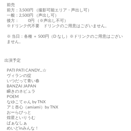
前売
前方：3,500円 （撮影可能エリア・声出し可）
一般：2,500円 （声出し可）
後方： 0円 （※声出し不可）
※ドリンク代不要 ドリンクのご用意はございません。
※ 当日：各種 ＋ 500円（D なし）※ドリンクのご用意はござい
ません。
出演予定
PATI PATI CANDY...☆
ヴィランの掟
いつだって青い春
BANZAI JAPAN
瞬きのネビュラ
POEM
なゆこてゃん by TNX
アミ杏心（amiami）by TNX
おーらびっと
煌星といりうむ
ぱぁなしぁ
めいどinみんな！