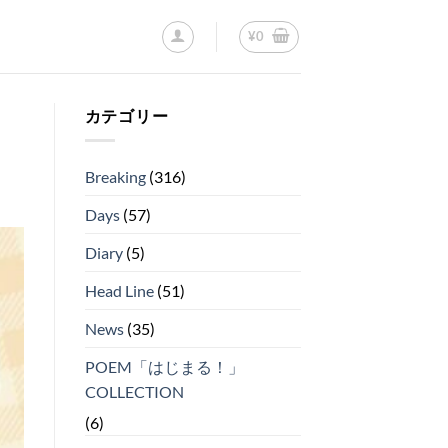
¥
0
カテゴリー
Breaking
(316)
Days
(57)
Diary
(5)
Head Line
(51)
News
(35)
POEM「はじまる！」
COLLECTION
(6)