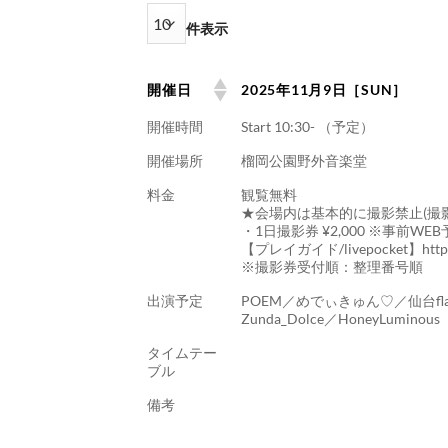
件表示
開催日
2025年11月9日［SUN］
開催時間
Start 10:30- （予定）
開催場所
榴岡公園野外音楽堂
料金
観覧無料
★会場内は基本的に撮影禁止(撮
・1日撮影券 ¥2,000 ※事前W
【プレイガイド/livepocket】https://t
※撮影券受付順：整理番号順
出演予定
POEM／めでぃきゅん♡／仙台fla
Zunda_Dolce／HoneyLuminous
タイムテー
ブル
備考