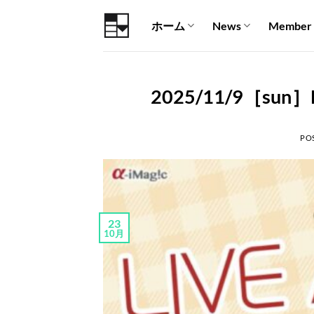
Skip
ホーム
News
Member
to
content
2025/11/9［sun］
PO
23
10月