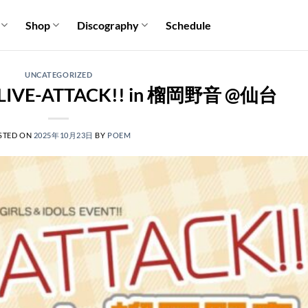
Shop
Discography
Schedule
UNCATEGORIZED
LIVE-ATTACK!! in 榴岡野音 @仙台
STED ON
2025年10月23日
BY
POEM