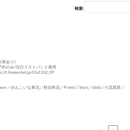
検索:
影券あり)
EB予約のみ/当日リストバンド着用
.livepocket.jp/t/la1102_09
vor／めんこいな東北／秋吉柊花／Pretty♡Stars／ゆめいろ流星群／