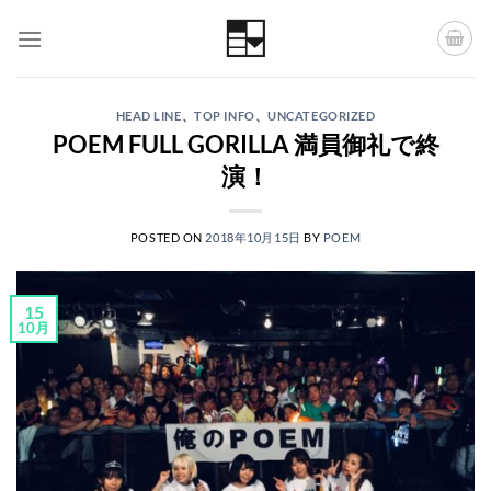
Skip
to
content
HEAD LINE
、
TOP INFO
、
UNCATEGORIZED
POEM FULL GORILLA 満員御礼で終
演！
POSTED ON
2018年10月15日
BY
POEM
15
10月