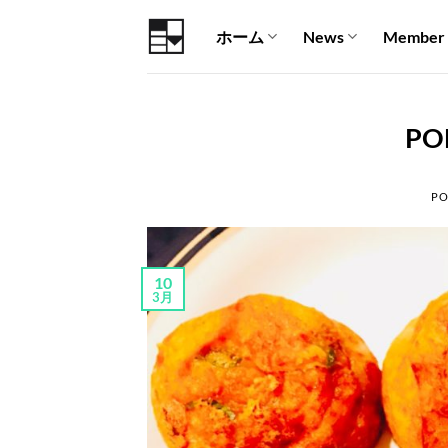
Skip
ホーム
News
Member
to
content
PO
PO
10
3月