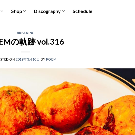
Shop
Discography
Schedule
BREAKING
EMの軌跡 vol.316
STED ON
2019年3月10日
BY
POEM