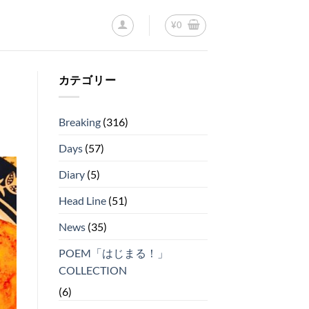
¥
0
カテゴリー
Breaking
(316)
Days
(57)
Diary
(5)
Head Line
(51)
News
(35)
POEM「はじまる！」
COLLECTION
(6)