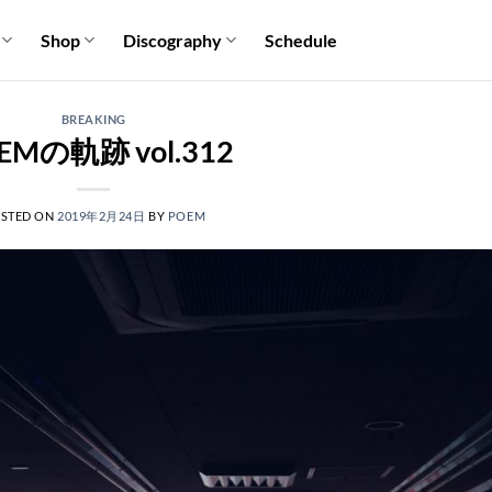
Shop
Discography
Schedule
BREAKING
EMの軌跡 vol.312
STED ON
2019年2月24日
BY
POEM