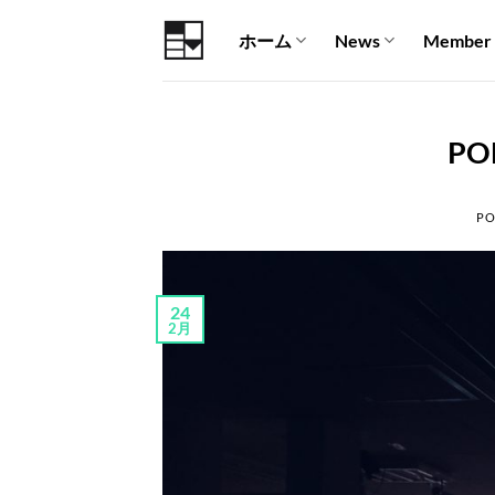
Skip
ホーム
News
Member
to
content
PO
PO
24
2月