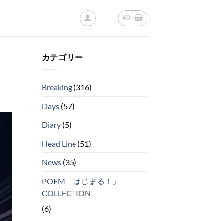
¥
0
カテゴリー
Breaking
(316)
Days
(57)
Diary
(5)
Head Line
(51)
News
(35)
POEM「はじまる！」
COLLECTION
(6)