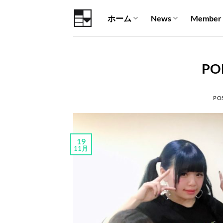
Skip
ホーム
News
Member
to
content
PO
PO
19
11月