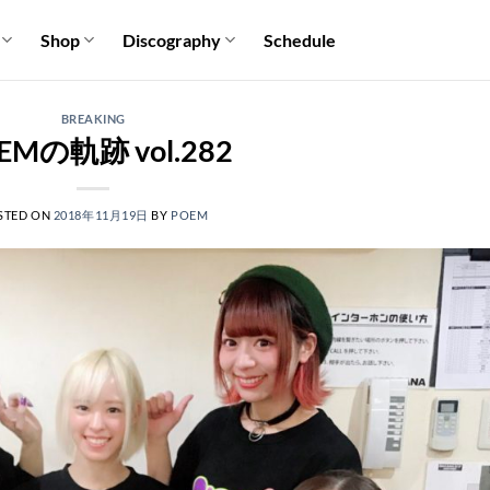
Shop
Discography
Schedule
BREAKING
EMの軌跡 vol.282
STED ON
2018年11月19日
BY
POEM