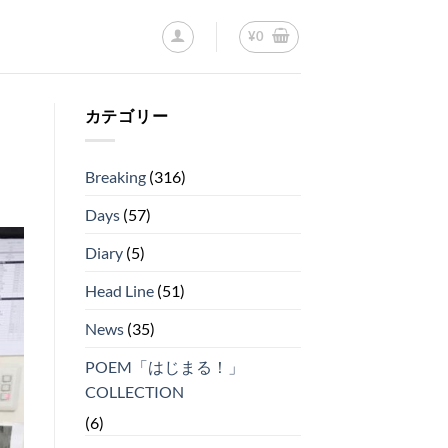
¥
0
カテゴリー
Breaking
(316)
Days
(57)
Diary
(5)
Head Line
(51)
News
(35)
POEM「はじまる！」
COLLECTION
(6)