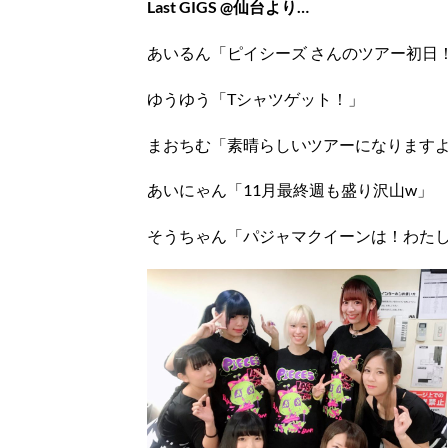
Last GIGS @仙台より…
あいるん「ピイシーズ さんのツアー初日
ゆうゆう「Tシャツゲット！」
まおちむ「素晴らしいツアーになります
あいにゃん「11月最終週も盛り沢山w」
そうちゃん「パジャマクイーンは！わた