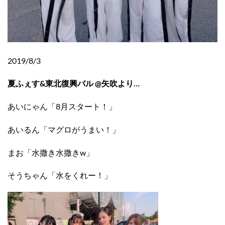
2019/8/3
夏ふぇす&東北復興バル @矢吹より…
あいにゃん「8月スタート！」
あいるん「マグロがうまい！」
まお「水撒き水撒きw」
そうちゃん「水をくれー！」