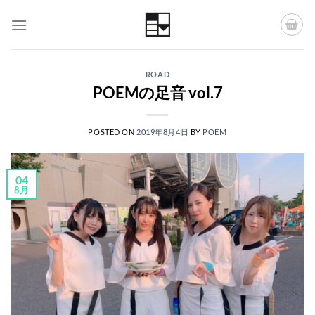
Skip
to
content
ROAD
POEMの足音 vol.7
POSTED ON
2019年8月4日
BY
POEM
04
8月