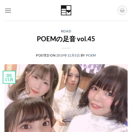
Skip
to
content
ROAD
POEMの足音 vol.45
POSTED ON
2019年11月5日
BY
POEM
05
11月