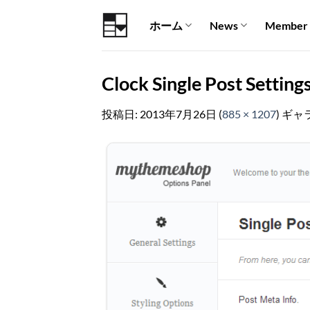
Skip
ホーム
News
Member
to
content
Clock Single Post Setting
投稿日:
2013年7月26日
(
885 × 1207
) ギャ