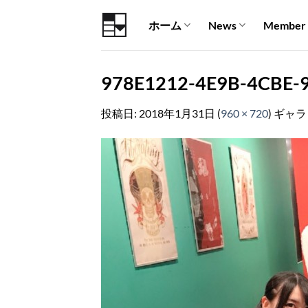
Skip
ホーム
News
Member
to
content
978E1212-4E9B-4CBE-
投稿日:
2018年1月31日
(
960 × 720
) ギャ