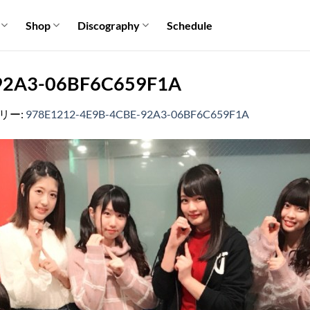
Shop
Discography
Schedule
92A3-06BF6C659F1A
ラリー:
978E1212-4E9B-4CBE-92A3-06BF6C659F1A