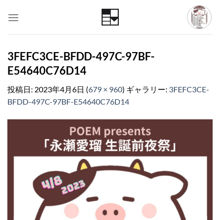
Skip
to
content
3FEFC3CE-BFDD-497C-97BF-
E54640C76D14
投稿日:
2023年4月6日
(
679 × 960
) ギャラリー:
3FEFC3CE-
BFDD-497C-97BF-E54640C76D14