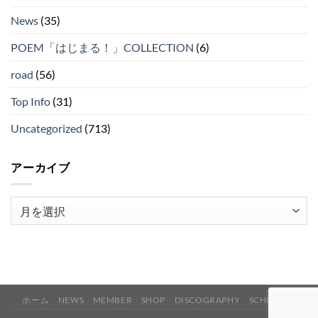
News
(35)
POEM「はじまる！」COLLECTION
(6)
road
(56)
Top Info
(31)
Uncategorized
(713)
アーカイブ
ア
ー
カ
イ
ブ
ホーム
NEWS
MEMBER
SHOP
DISCOGRAPHY
SCHEDULE