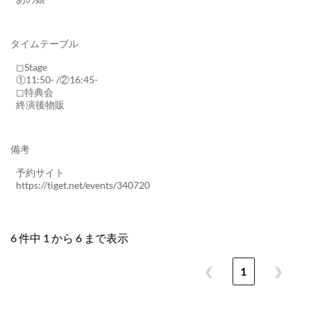
タイムテーブル
◻︎Stage
①11:50- /②16:45-
◻︎特典会
終演後物販
備考
予約サイト
https://tiget.net/events/340720
6 件中 1 から 6 まで表示
❮
1
❯