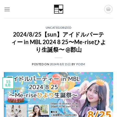
Skip
to
content
UNCATEGORIZED
2024/8/25【sun】アイドルパーテ
ィー in MBL 2024 8 25〜Me-riseひよ
り生誕祭〜 @郡山
POSTED ON
2024年8月15日
BY
POEM
15
8月