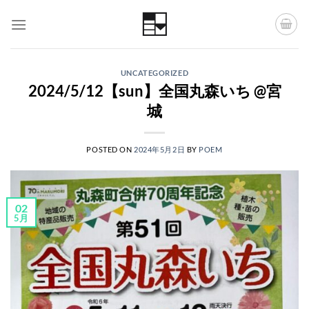
Skip
to
content
UNCATEGORIZED
2024/5/12【sun】全国丸森いち @宮
城
POSTED ON
2024年5月2日
BY
POEM
02
5月