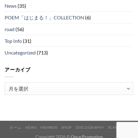
News
(35)
POEM「はじまる！」COLLECTION
(6)
road
(56)
Top Info
(31)
Uncategorized
(713)
アーカイブ
ア
ー
カ
イ
ブ
ホーム
NEWS
MEMBER
SHOP
DISCOGRAPHY
SCHEDULE
Copyright 2026 ©
Once Promotion