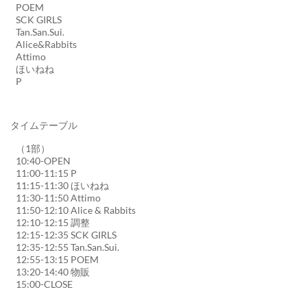
POEM
SCK GIRLS
Tan.San.Sui.
Alice&Rabbits
Attimo
ほいねね
P
タイムテーブル
（1部）
10:40-OPEN
11:00-11:15 P
11:15-11:30 ほいねね
11:30-11:50 Attimo
11:50-12:10 Alice & Rabbits
12:10-12:15 調整
12:15-12:35 SCK GIRLS
12:35-12:55 Tan.San.Sui.
12:55-13:15 POEM
13:20-14:40 物販
15:00-CLOSE