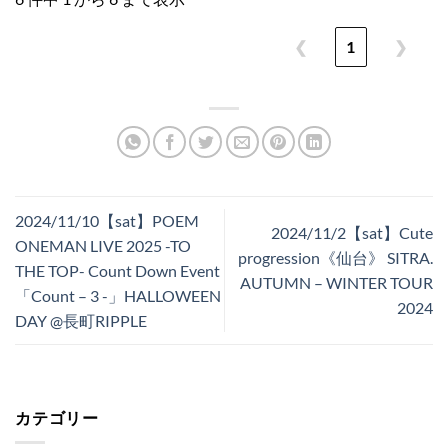
❮
1
❯
2024/11/10【sat】POEM
2024/11/2【sat】Cute
ONEMAN LIVE 2025 -TO
progression《仙台》 SITRA.
THE TOP- Count Down Event
AUTUMN – WINTER TOUR
「Count – 3 -」HALLOWEEN
2024
DAY @長町RIPPLE
カテゴリー