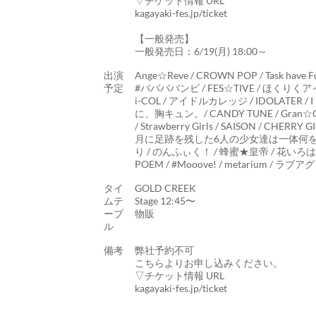
▽チケット情報 URL
kagayaki-fes.jp/ticket
【一般発売】
一般発売日：6/19(月) 18:00～
出演
Ange☆Reve / CROWN POP / Task have F
予定
#ババババンビ / FES☆TIVE / ほくりくア
i-COL / アイドルカレッジ / IDOLATER / I
に、胸キュン。/ CANDY TUNE / Gran☆Ciel 
/ Strawberry Girls / SAISON / CHERR
月に足跡を残した6人の少女達は一体何を見たのか.
り / のんふぃく！ / 蜂蜜★皇帝 / 花いろは / 
POEM / #Mooove! / metarium / ラブアグレッ
タイ
GOLD CREEK
ムテ
Stage 12:45〜
ーブ
物販
ル
備考
弊社予約不可
こちらよりお申し込みください。
▽チケット情報 URL
kagayaki-fes.jp/ticket