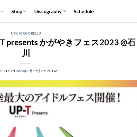
Shop
Discography
Schedule
UNCATEGORIZED
P-T presents かがやきフェス2023 @石
川
STED ON
2023年6月19日
BY
POEM