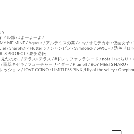
un
イドル部 / #よーよーよ /
 MY ME MINE / Aqueur / アルテミスの翼 / elsy / オモテカホ / 仮面女子 /
/ Sharply♯ × Flutter♭ / ジャンピン / Symdolick / SW!CH / 透色ド
Y GIRLS PROJECT / 昼夜逆転
.. / テラス×テラス / #ドレミファソラシード / notall / のらりく
翡翠キセキ / フューチャーサイダー / Plumelt / BOY MEETS HARU /
ション / LOVE CCiNO / LIMITLESS PINK /Lily of the valley / Onepho