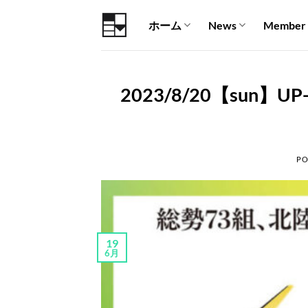
Skip
ホーム
News
Member
to
content
2023/8/20【sun】U
PO
19
6月