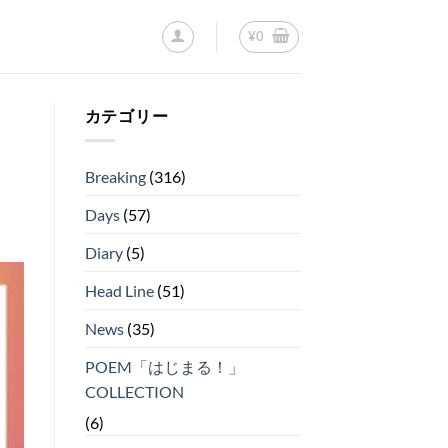
¥
0
カテゴリー
Breaking
(316)
Days
(57)
Diary
(5)
Head Line
(51)
News
(35)
POEM「はじまる！」
COLLECTION
(6)