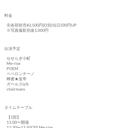
料金
⦿各部前売¥2,500円(D別)当日500円UP
※写真撮影別途1,000円
出演予定
せせらぎ小町
Me-rise
POEM
ペペロンチーノ
蜂蜜★皇帝
ガールズq/b
chairmans
タイムテーブル
【1部】
11:00〜開場
11:30〜11:50(20) Me-rise