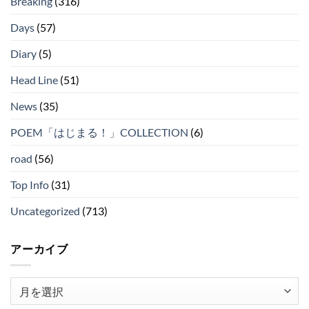
Breaking
(316)
Days
(57)
Diary
(5)
Head Line
(51)
News
(35)
POEM「はじまる！」COLLECTION
(6)
road
(56)
Top Info
(31)
Uncategorized
(713)
アーカイブ
ア
ー