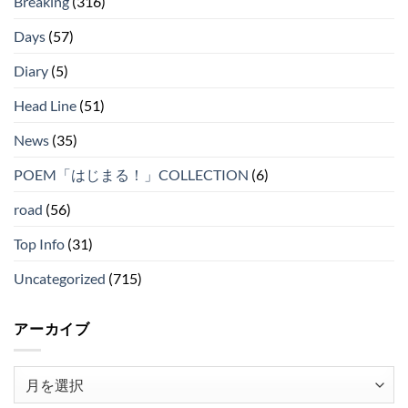
Breaking
(316)
Days
(57)
Diary
(5)
Head Line
(51)
News
(35)
POEM「はじまる！」COLLECTION
(6)
road
(56)
Top Info
(31)
Uncategorized
(715)
アーカイブ
ア
ー