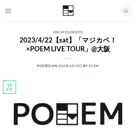
Skip
to
content
UNCATEGORIZED
2023/4/22【sat】「マジカペ！
×POEM LIVE TOUR」@大阪
POSTED ON
2023年4月19日
BY
POEM
19
4月