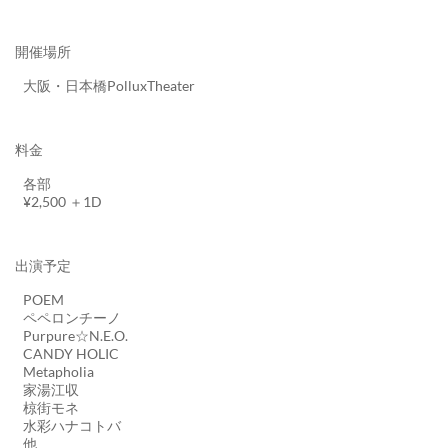
開催場所
大阪・日本橋PolluxTheater
料金
各部
¥2,500 ＋1D
出演予定
POEM
ペペロンチーノ
Purpure☆N.E.O.
CANDY HOLIC
Metapholia
家湯江収
椋街モネ
水彩ハナコトバ
他