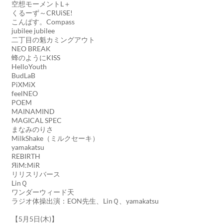
空想モーメントL＋
くるーず～CRUiSE!
こんぱす。Compass
jubilee jubilee
二丁目の魁カミングアウト
NEO BREAK
蜂のようにKISS
HelloYouth
BudLaB
PiXMiX
feelNEO
POEM
MAINAMIND
MAGICAL SPEC
まなみのりさ
MilkShake（ミルクセーキ）
yamakatsu
REBIRTH
ЯiM:MiR
リリスリバース
LinＱ
ワンダーウィード天
ラジオ体操出演：EON先生、LinＱ、yamakatsu
【5月5日(木)】