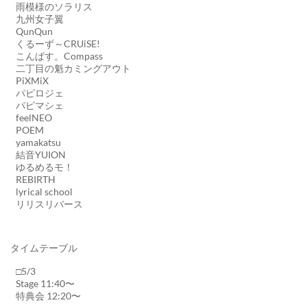
雨模様のソラリス
九州女子翼
QunQun
くるーず～CRUiSE!
こんぱす。Compass
二丁目の魁カミングアウト
PiXMiX
パピロジェ
パピマシェ
feelNEO
POEM
yamakatsu
結音YUION
ゆるめるモ！
REBIRTH
lyrical school
リリスリバース
タイムテーブル
□5/3
Stage 11:40〜
特典会 12:20〜