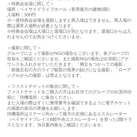
＜特典会会場に関して＞
場所：ベイサイドライブホール（客席後方の建物2階）
入場料：500円
※一度特典会会場を退館しますと再入場はできません。再入場の
際は通常入場料が必要となります。
※特典会会場は入場口と退場口が別となります。退場口からは入
れませんのでお気をつけくださいませ。
＜撮影に関して＞
グループによって撮影がNGの場合もございます。各グループの
告知をご確認くださいませ。また撮影NGの場合は出演前にアナ
ウンスを入れさせていただきます。「脚立をつかっての撮影」
「前後左右の方のライブ観覧の視界の妨げになる撮影」「ローア
ングルからの撮影」は禁止となります。
＜ファストチケットの集合に関して＞
ファストチケットをご購入の方はお目当てのグループの出演20分
前に「待機場所」に集合ください。
また入場の際はすぐに整理番号を確認できるように電子チケット
の画面の表示の準備をお願いします。
待機場所はステージ向かって後方の左側にあるエスカレーター
（ベイサイドプレイスB館中央エスカレーター）を登った2階テラ
スとなります。当日案内板をご確認くださいませ。