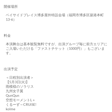
開催場所
ベイサイドプレイス博多屋外特設会場（福岡市博多区築港本町
13-6）
料金
本演舞台は基本観覧無料ですが、出演グループ毎に前方エリアに
ご入場いただける「ファストチケット（1000円）」もございま
す。
出演予定
＜日程別出演者＞
【5月3日(火)】
雨模様のソラリス
九州女子翼
QunQun
空想モーメントL＋
くるーず～CRUiSE!
kolme