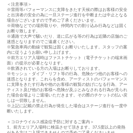
＜注意事項＞
※雷雨等パフォーマンスに支障をきたす天候の際はお客様の安全
と出演者の安全の為に一旦ステージ進行を中断または中止となる
場合がございますので予めご了承くださいませ。
※荷物などでの場所取りや、仲間内での割り込み行為などは固く
お断り致します。
※通路で大声で騒いだり、道に広がる等の行為は近隣の店舗のご
迷惑となりますのでご遠慮ください。
※緊急車両の動線で観覧は固くお断りいたします。スタッフの案
内に従うようお願い申し上げます。
※前方エリア入場時はファストチケット（電子チケットの端末画
面）の提示が必要となります。
※飲酒されている方の入場はお断りしております。
※モッシュ・ダイブ・リフト等の行為、危険かつ他のお客様への
迷惑となります。これらを含め、アーティストのパフォーマンス
に支障をきたす行為や他のお客様の観覧の妨げになる行為、アー
ティスト及び他のお客様へ危険が及ぶとみなされる行為が見られ
た場合会場よりご退場いただきます。その際のチケットの払い戻
しは一切致しません。
※上記に記載の禁止行為が発生した場合はステージ進行を一度中
断いたします。
＜コロナウイルス感染症予防に対するご案内＞
1、前方エリア入場時に検温させて頂きます。37,5度以上の発熱
がある方はご入場できませんので予めご了承くださいませ。