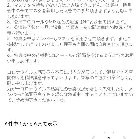
2、マスクをお持ちでない方はご入場できません。公演中、特典
会中の全てマスクを着用した状態でご参加頂きますようお願い申
しあげます。
3、公演中のコールやMIXなどの応援はNGとさせて頂きます。
4、公演終了後に一旦ご退室して頂き、その間に室内の換気・消
毒を行います。
5、特典会中はメンバーもマスクを着用させて頂きます。またご
挨拶として行っておりました握手も当面の間は自粛させて頂きま
す。
6、特典会中の待機列は1メートルの間隔を空けるようご協力お願
い申しあげます。
コロナウイルス感染症を不安に思う方が安心してご観覧できる空
間作りを精神誠意作ってまいります。皆様のご協力何卒宜しくお
願い申し上げます。
万が一コロナウイルス感染症の伝染状況が著しく悪化したり、メ
ンバーに体調不良がある場合は急遽中止することもございますの
で、予め御了承くださいませ。
6 件中 1 から 6 まで表示
❮
1
❯