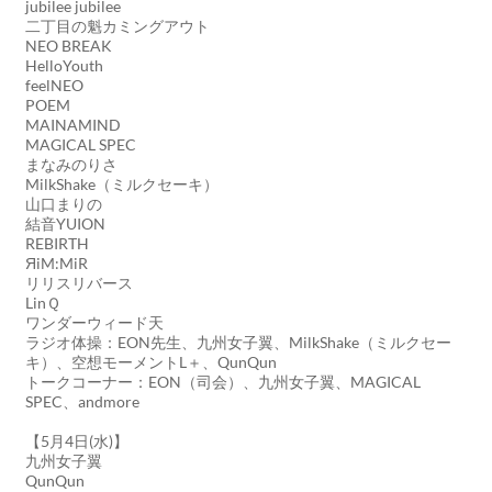
jubilee jubilee
二丁目の魁カミングアウト
NEO BREAK
HelloYouth
feelNEO
POEM
MAINAMIND
MAGICAL SPEC
まなみのりさ
MilkShake（ミルクセーキ）
山口まりの
結音YUION
REBIRTH
ЯiM:MiR
リリスリバース
LinＱ
ワンダーウィード天
ラジオ体操：EON先生、九州女子翼、MilkShake（ミルクセー
キ）、空想モーメントL＋、QunQun
トークコーナー：EON（司会）、九州女子翼、MAGICAL
SPEC、andmore
【5月4日(水)】
九州女子翼
QunQun