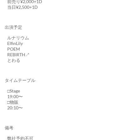
前売り¥2,000+1D
当日¥2,500+1D
出演予定
ルナリウム
ElfinLily
POEM
REBIRTH↗︎
とわる
タイムテーブル
□Stage
19:00〜
□物販
20:10〜
備考
弊社予約不可