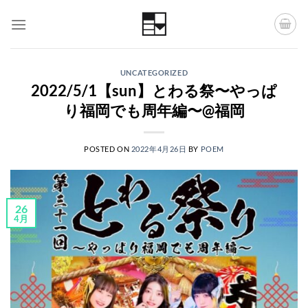
Skip
to
content
UNCATEGORIZED
2022/5/1【sun】とわる祭〜やっぱ
り福岡でも周年編〜@福岡
POSTED ON
2022年4月26日
BY
POEM
26
4月