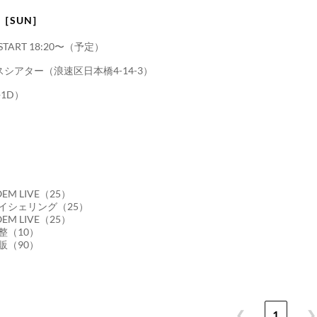
日［SUN］
/ START 18:20〜（予定）
シアター（浪速区日本橋4-14-3）
+1D）
POEM LIVE（25）
0 アイシェリング（25）
POEM LIVE（25）
 調整（10）
 物販（90）
❮
1
❯