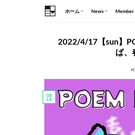
Skip
ホーム
News
Member
to
content
2022/4/17【sun】
ば、
P
08
3月