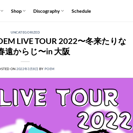
Shop
Discography
Schedule
UNCATEGORIZED
POEM LIVE TOUR 2022〜冬来たりな
春遠からじ〜in 大阪
OSTED ON
2022年3月8日
BY
POEM