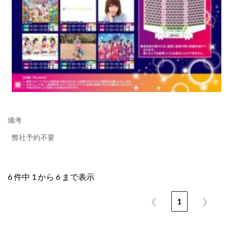
備考
弊社予約不要
6 件中 1 から 6 まで表示
❮
1
❯