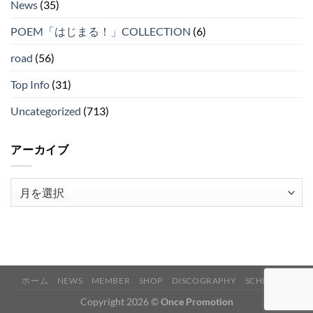
News
(35)
POEM「はじまる！」COLLECTION
(6)
road
(56)
Top Info
(31)
Uncategorized
(713)
アーカイブ
ア
ー
カ
イ
ブ
ホーム
NEWS
MEMBER
SHOP
DISCOGRAPHY
SCHEDULE
Copyright 2026 ©
Once Promotion