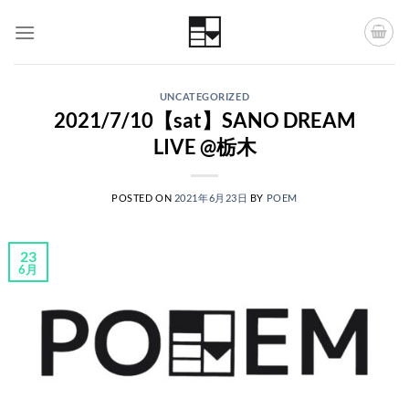
Skip
to
content
UNCATEGORIZED
2021/7/10【sat】SANO DREAM
LIVE @栃木
POSTED ON
2021年6月23日
BY
POEM
23
6月