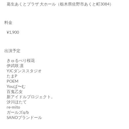
葛生あくとプラザ 大ホール（栃木県佐野市あくと町3084）
料金
¥1,900
出演予定
きゅるべり桜花
伊武咲 凛
YJCダンススタジオ
たまP
POEM
Youぱ〜む
百鬼乙女
新アイドルプロジェクト。
汐川ほたて
re-mito
ガールズq/b
SANOブランドール