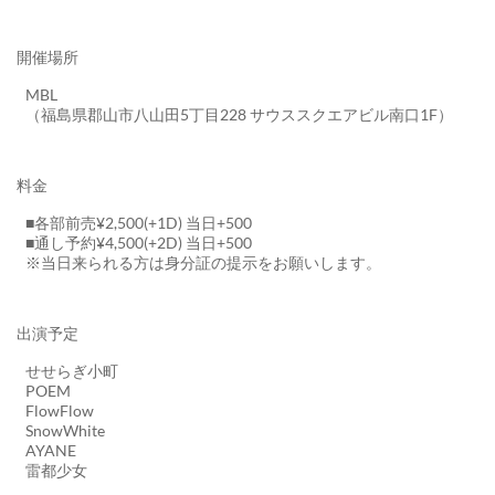
開催場所
MBL
（福島県郡山市八山田5丁目228 サウススクエアビル南口1F）
料金
■各部前売¥2,500(+1D) 当日+500
‪■通し予約¥4,500(+2D) 当日+500
※当日来られる方は身分証の提示をお願いします。
出演予定
せせらぎ小町
POEM
FlowFlow
SnowWhite
AYANE
雷都少女