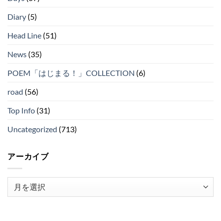
Diary
(5)
Head Line
(51)
News
(35)
POEM「はじまる！」COLLECTION
(6)
road
(56)
Top Info
(31)
Uncategorized
(713)
アーカイブ
ア
ー
カ
イ