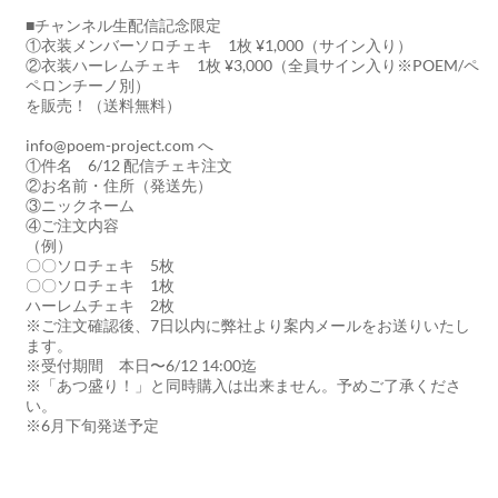
■チャンネル生配信記念限定
①衣装メンバーソロチェキ 1枚 ¥1,000（サイン入り）
②衣装ハーレムチェキ 1枚 ¥3,000（全員サイン入り※POEM/ペ
ペロンチーノ別）
を販売！（送料無料）
info@poem-project.com へ
①件名 6/12 配信チェキ注文
②お名前・住所（発送先）
③ニックネーム
④ご注文内容
（例）
〇〇ソロチェキ 5枚
〇〇ソロチェキ 1枚
ハーレムチェキ 2枚
※ご注文確認後、7日以内に弊社より案内メールをお送りいたし
ます。
※受付期間 本日〜6/12 14:00迄
※「あつ盛り！」と同時購入は出来ません。予めご了承くださ
い。
※6月下旬発送予定