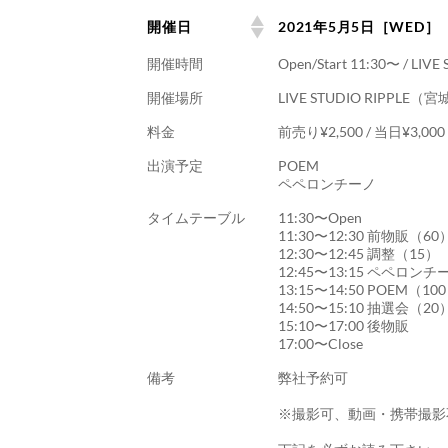
開催日
2021年5月5日［WED］
開催時間
Open/Start 11:30〜 / LI
開催場所
LIVE STUDIO RIPP
料金
前売り¥2,500 / 当日¥3,0
出演予定
POEM
ペペロンチーノ
タイムテーブル
11:30〜Open
11:30〜12:30 前物販（60
12:30〜12:45 調整（15）
12:45〜13:15 ペペロン
13:15〜14:50 POEM（10
14:50〜15:10 抽選会（20
15:10〜17:00 後物販
17:00〜Close
備考
弊社予約可
※撮影可、動画・携帯撮影