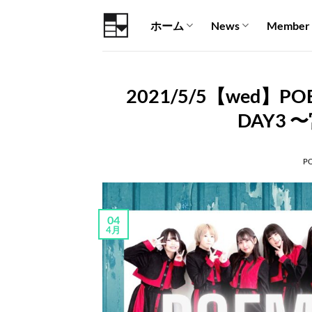
Skip
ホーム
News
Member
to
content
2021/5/5【wed】POEM 
DAY3 
P
04
4月