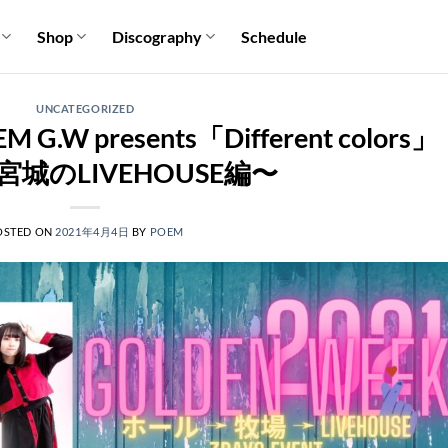
Shop
Discography
Schedule
UNCATEGORIZED
G.W presents「Different colors」
〜宮城のLIVEHOUSE編〜
OSTED ON
2021年4月4日
BY
POEM