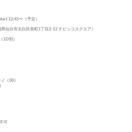
VE Start 12:45〜（予定）
LE（宮城県仙台市太白区長町1丁目2-12 チビッコスクエア）
00（1D別）
）
チーノ（30）
0）
）
不可