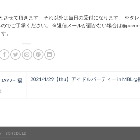
までとさせて頂きます。それ以外は当日の受付になります。
※タレ
んのでご了承ください。
※返信メールが届かない場合は@poem-
ます。
2021/4/29【thu】アイドルパーティー in MBL 
」 DAY2～福
K
Y
SCHEDULE