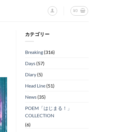
¥
0
カテゴリー
Breaking
(316)
Days
(57)
Diary
(5)
Head Line
(51)
News
(35)
POEM「はじまる！」
COLLECTION
(6)