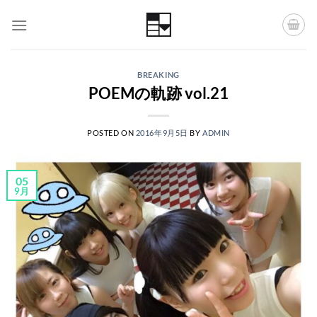
Skip
to
content
BREAKING
POEMの軌跡 vol.21
POSTED ON
2016年9月5日
BY
ADMIN
05
9月