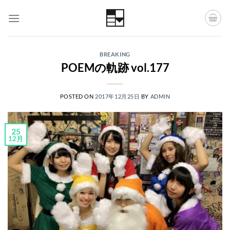
Skip
to
content
BREAKING
POEMの軌跡 vol.177
POSTED ON
2017年12月25日
BY
ADMIN
25
12月