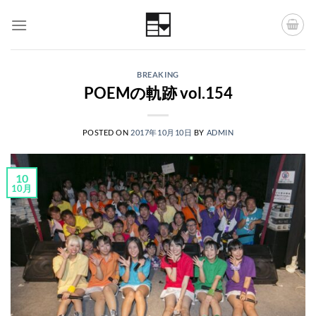
Skip
to
content
BREAKING
POEMの軌跡 vol.154
POSTED ON
2017年10月10日
BY
ADMIN
10
10月