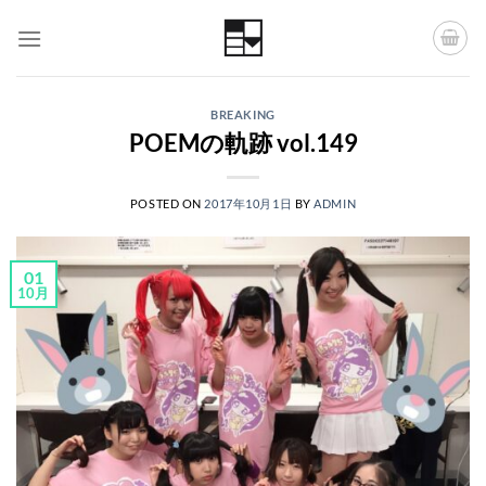
Skip
to
content
BREAKING
POEMの軌跡 vol.149
POSTED ON
2017年10月1日
BY
ADMIN
01
10月