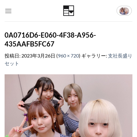
Skip
to
content
0A0716D6-E060-4F38-A956-
435AAFB5FC67
投稿日:
2023年3月26日
(
960 × 720
) ギャラリー:
支社長盛り
セット