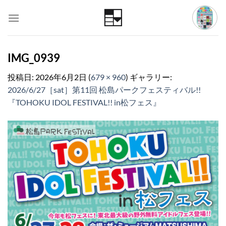
Skip
to
content
IMG_0939
投稿日:
2026年6月2日
(
679 × 960
) ギャラリー:
2026/6/27［sat］第11回 松島パークフェスティバル!!
『TOHOKU IDOL FESTIVAL!! in松フェス』