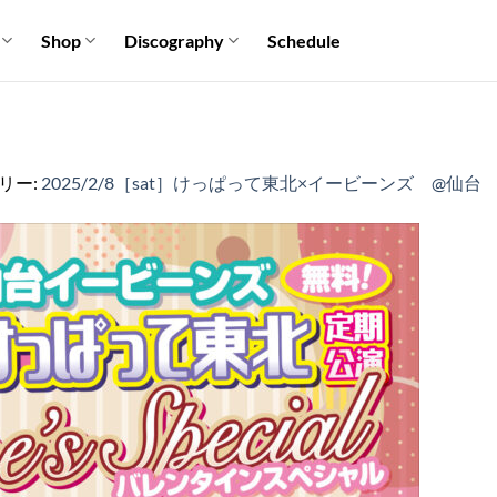
Shop
Discography
Schedule
ラリー:
2025/2/8［sat］けっぱって東北×イービーンズ @仙台