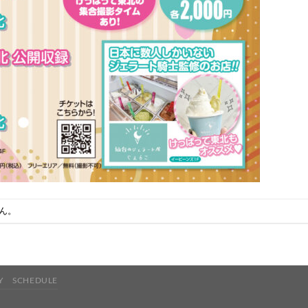
ん。
Y
SCHEDULE