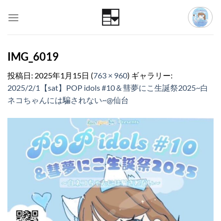
Skip
to
content
IMG_6019
投稿日:
2025年1月15日
(
763 × 960
) ギャラリー:
2025/2/1【sat】POP idols #10＆彗夢にこ生誕祭2025~白
ネコちゃんには騙されない~@仙台