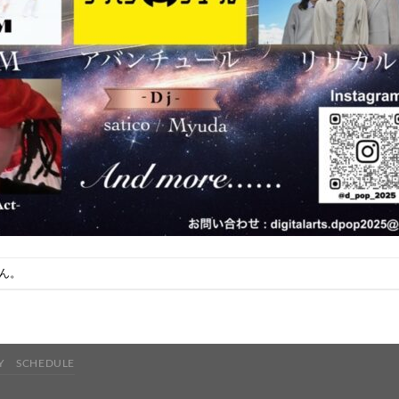
ん。
Y
SCHEDULE