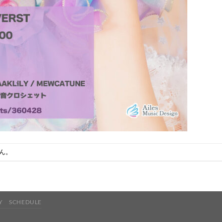
ん。
Y
SCHEDULE