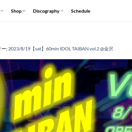
Shop
Discography
Schedule
リー:
2023/8/19【sat】60min IDOL TAIBAN vol.2 @金沢