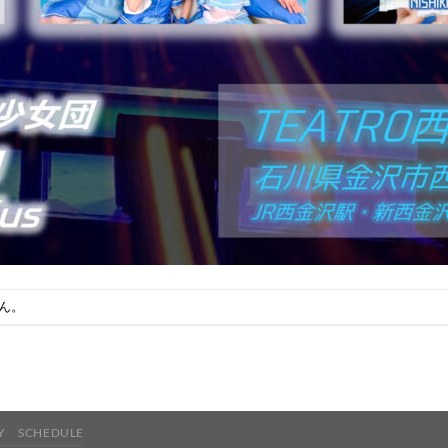
ん。
Y
SCHEDULE