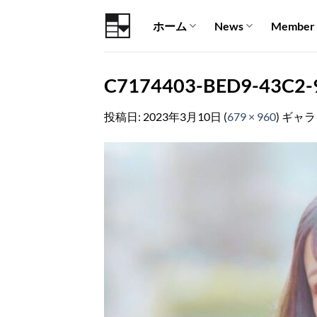
Skip
ホーム
News
Member
to
content
C7174403-BED9-43C2-
投稿日:
2023年3月10日
(
679 × 960
) ギャ