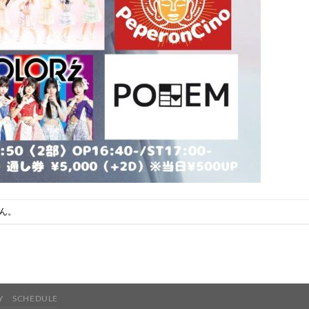
ん。
Y
SCHEDULE