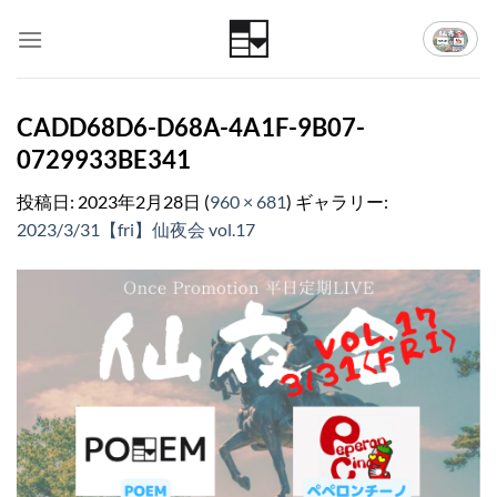
Skip
to
content
CADD68D6-D68A-4A1F-9B07-
0729933BE341
投稿日:
2023年2月28日
(
960 × 681
) ギャラリー:
2023/3/31【fri】仙夜会 vol.17