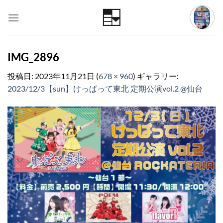
Skip
to
content
IMG_2896
投稿日:
2023年11月21日
(
678 × 960
) ギャラリー:
2023/12/3【sun】けっぱって東北 定期公演vol.2 @仙台