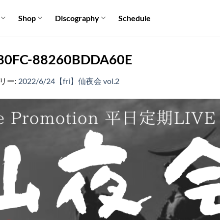
Shop
Discography
Schedule
80FC-88260BDDA60E
ラリー:
2022/6/24【fri】仙夜会 vol.2