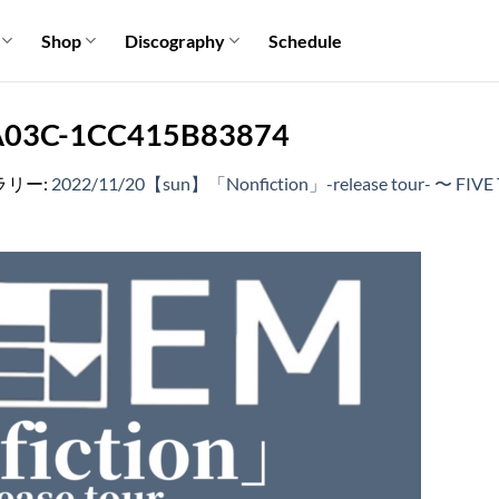
Shop
Discography
Schedule
A03C-1CC415B83874
ラリー:
2022/11/20【sun】「Nonfiction」-release tour- 〜 