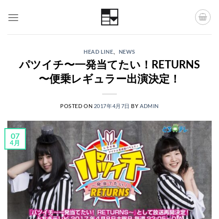
Skip
to
content
HEAD LINE
、
NEWS
パツイチ〜一発当てたい！RETURNS
〜便乗レギュラー出演決定！
POSTED ON
2017年4月7日
BY
ADMIN
07
4月