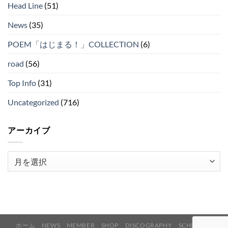
Head Line
(51)
News
(35)
POEM「はじまる！」COLLECTION
(6)
road
(56)
Top Info
(31)
Uncategorized
(716)
アーカイブ
ア
ー
カ
イ
ブ
ホーム
NEWS
MEMBER
SHOP
DISCOGRAPHY
SCHEDULE